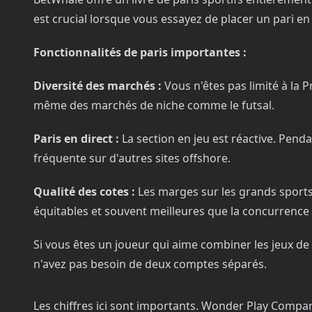
est crucial lorsque vous essayez de placer un pari e
Fonctionnalités de paris importantes :
Diversité des marchés :
Vous n'êtes pas limité à la P
même des marchés de niche comme le futsal.
Paris en direct :
La section en jeu est réactive. Pend
fréquente sur d'autres sites offshore.
Qualité des cotes :
Les marges sur les grands sports 
équitables et souvent meilleures que la concurrence
Si vous êtes un joueur qui aime combiner les jeux d
n'avez pas besoin de deux comptes séparés.
Les chiffres ici sont importants. Wonder Play Company