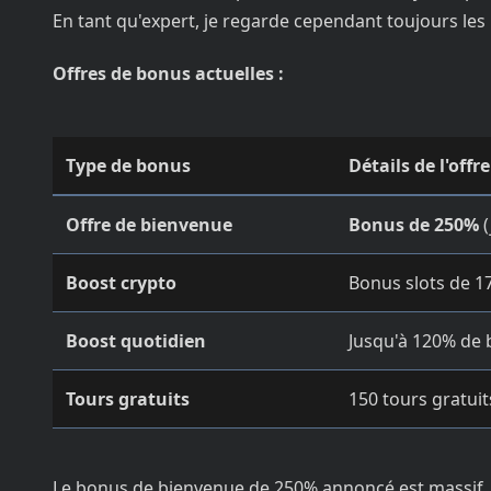
En tant qu'expert, je regarde cependant toujours les 
Offres de bonus actuelles :
Type de bonus
Détails de l'offre
Offre de bienvenue
Bonus de 250%
(
Boost crypto
Bonus slots de 1
Boost quotidien
Jusqu'à 120% de
Tours gratuits
150 tours gratui
Le bonus de bienvenue de 250% annoncé est massif. Le