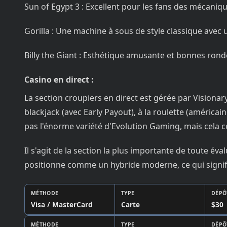
Sun of Egypt 3 : Excellent pour les fans des mécaniq
Gorilla : Une machine à sous de style classique avec 
Billy the Giant : Esthétique amusante et bonnes ron
Casino en direct :
La section croupiers en direct est gérée par Visionar
blackjack (avec Early Payout), à la roulette (américa
pas l'énorme variété d'Evolution Gaming, mais cela c
Il s'agit de la section la plus importante de toute 
positionne comme un hybride moderne, ce qui signifie
MÉTHODE
TYPE
DÉPÔ
Visa / MasterCard
Carte
$30
MÉTHODE
TYPE
DÉPÔ