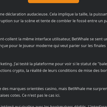
déclaration audacieuse. Cela implique la taille, la puissan
uption sur la scène et tente de combler le fossé entre un p
collent la même interface utilisateur, BetWhale se sent un
nçue pour le joueur moderne qui veut parier sur les final
keting. J'ai testé la plateforme pour voir si le statut de "ba
tions crypto, la réalité de leurs conditions de mise des bon
ible des marques orientées casino, mais BetWhale me surpre
ises cotes. Ce n'est pas le cas ici.
ntégré qui rivalise avec les bookmakers dédiés. L'interface u