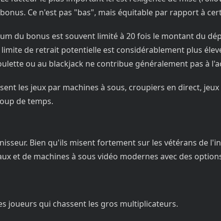
e bonus. Ce n'est pas "bas", mais équitable par rapport à ce
imum du bonus est souvent limité à 20 fois le montant du dé
tre limite de retrait potentielle est considérablement plus éle
 roulette ou au blackjack ne contribue généralement pas à l
isent les jeux par machines à sous, croupiers en direct, jeux
coup de temps.
sseur. Bien qu'ils misent fortement sur les vétérans de l'in
aux et de machines à sous vidéo modernes avec des option
les joueurs qui chassent les gros multiplicateurs.