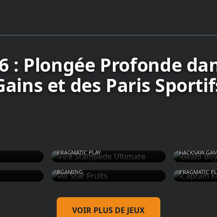
6 : Plongée Profonde dan
Gains et des Paris Sportif
FIRE STAMPEDE ULTIMATE
BEAM BOY
PRAGMATIC PLAY
HACKSAW GA
ALL STAR FRUITS
CAPTAIN 
BGAMING
PRAGMATIC PL
VOIR PLUS DE JEUX