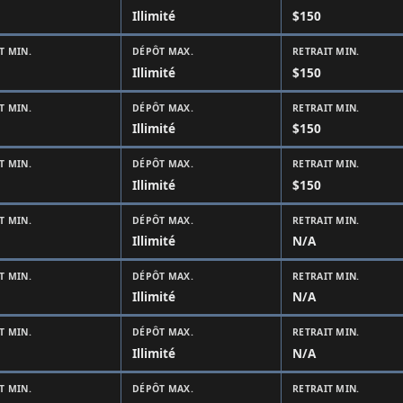
Illimité
$150
T MIN.
DÉPÔT MAX.
RETRAIT MIN.
Illimité
$150
T MIN.
DÉPÔT MAX.
RETRAIT MIN.
Illimité
$150
T MIN.
DÉPÔT MAX.
RETRAIT MIN.
Illimité
$150
T MIN.
DÉPÔT MAX.
RETRAIT MIN.
Illimité
N/A
T MIN.
DÉPÔT MAX.
RETRAIT MIN.
Illimité
N/A
T MIN.
DÉPÔT MAX.
RETRAIT MIN.
Illimité
N/A
T MIN.
DÉPÔT MAX.
RETRAIT MIN.