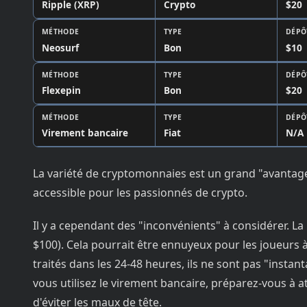
Ripple (XRP)
Crypto
$20
MÉTHODE
TYPE
DÉPÔ
Neosurf
Bon
$10
MÉTHODE
TYPE
DÉPÔ
Flexepin
Bon
$20
MÉTHODE
TYPE
DÉPÔ
Virement bancaire
Fiat
N/A
La variété de cryptomonnaies est un grand "avantage
accessible pour les passionnés de crypto.
Il y a cependant des "inconvénients" à considérer. L
$100). Cela pourrait être ennuyeux pour les joueurs à
traités dans les 24-48 heures, ils ne sont pas "instant
vous utilisez le virement bancaire, préparez-vous à a
d'éviter les maux de tête.