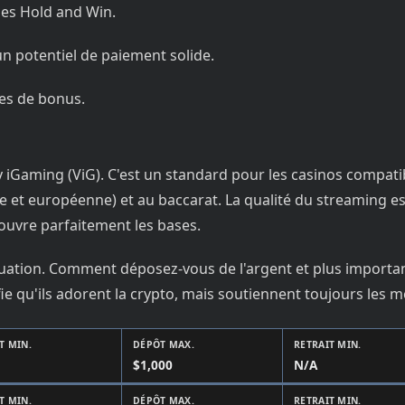
ues Hold and Win.
un potentiel de paiement solide.
des de bonus.
y iGaming (ViG). C'est un standard pour les casinos compati
ine et européenne) et au baccarat. La qualité du streaming es
ouvre parfaitement les bases.
évaluation. Comment déposez-vous de l'argent et plus impor
 qu'ils adorent la crypto, mais soutiennent toujours les mé
T MIN.
DÉPÔT MAX.
RETRAIT MIN.
$1,000
N/A
T MIN.
DÉPÔT MAX.
RETRAIT MIN.