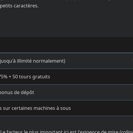
petits caractères.
jusqu'à illimité normalement)
75% + 50 tours gratuits
 bonus de dépôt
ts sur certaines machines à sous
 facteur le plus important ici est l'exigence de mise (roll